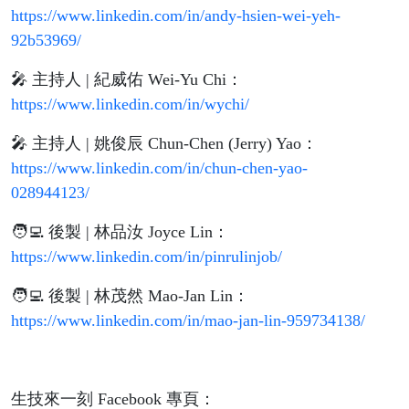
https://www.linkedin.com/in/andy-hsien-wei-yeh-
92b53969/
🎤 主持人 | 紀威佑 Wei-Yu Chi：
https://www.linkedin.com/in/wychi/
🎤 主持人 | 姚俊辰 Chun-Chen (Jerry) Yao：
https://www.linkedin.com/in/chun-chen-yao-
028944123/
🧑‍💻 後製 | 林品汝 Joyce Lin：
https://www.linkedin.com/in/pinrulinjob/
🧑‍💻 後製 | 林茂然 Mao-Jan Lin：
https://www.linkedin.com/in/mao-jan-lin-959734138/
生技來一刻 Facebook 專頁：