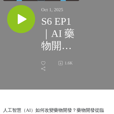
Oct 1, 2025
S6 EP1
｜AI 藥
物開發
系列｜
1.6K
AI 蛋白
質設計
ft. 葉先
偉博士
人工智慧（AI）如何改變藥物開發？藥物開發從臨